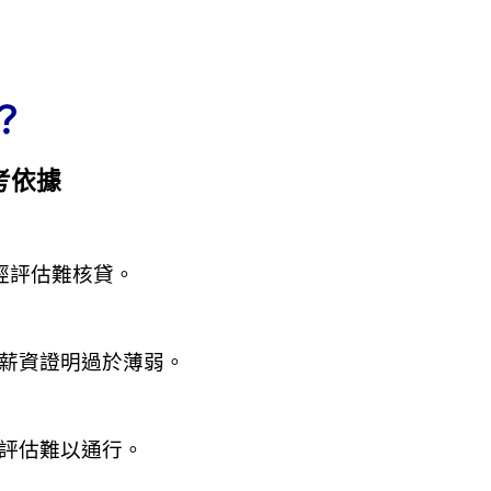
？
考依據
經評估難核貸。
估薪資證明過於薄弱。
際評估難以通行。